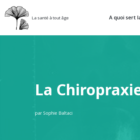
Aller
A quoi sert l
La santé à tout âge
au
contenu
La Chiropraxie
par
Sophie Baltaci