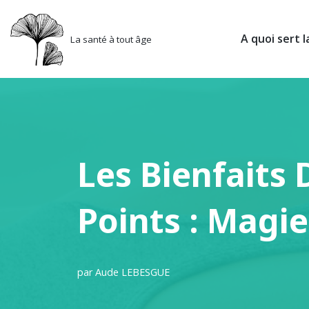
Aller
A quoi sert l
La santé à tout âge
au
contenu
Les Bienfaits 
Points : Magi
par
Aude LEBESGUE